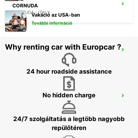
CORNUDA
CORNUDA - ITALY
Vakáció az USA-ban
További információ
Why renting car with Europcar ?
VERONA AIRPORT
SOMMACAMPAGNA - ITALY
24 hour roadside assistance
No hidden charge
TREVISO AIRPORT
TREVISO - ITALY
24/7 szolgáltatás a legtöbb nagyobb
repülőtéren