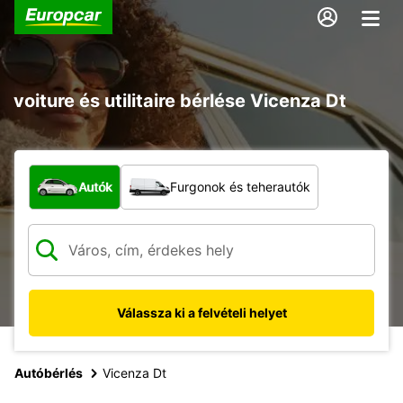
voiture és utilitaire bérlése Vicenza Dt
Milyen típusú jármű?
Autók
Furgonok és teherautók
Válassza ki a felvételi helyet
Autóbérlés
Vicenza Dt