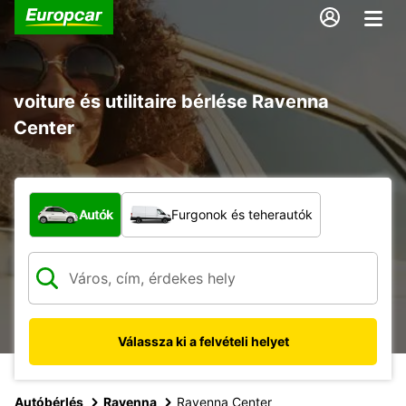
voiture és utilitaire bérlése Ravenna
Center
Milyen típusú jármű?
Autók
Furgonok és teherautók
Válassza ki a felvételi helyet
Autóbérlés
Ravenna
Ravenna Center