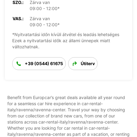
SZO.:
Zárva van
09:00 - 12:00*
VAS.:
Zárva van
09:00 - 12:00*
*Nyitvatartási időn kívüli átvétel és leadás lehetséges
Ezek a nyitvatartási idők az állami ünnepek miatt
változhatnak.
+39 (0544) 61675
Útiterv
Benefit from Europcar’s great deals available all year round
for a seamless car hire experience in car-rental-
italy/ravenna/ravenna-center. Travel your way by choosing
from our collection of brand new cars, from one of our
stations across car-rental-italy/ravenna/ravenna-center.
Whether you are looking for car rental in car-rental-
italy/ravenna/ravenna-center as part of a vacation, or renting