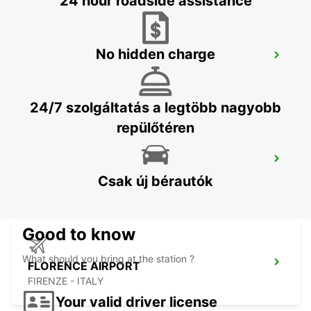
24 hour roadside assistance
No hidden charge
FLORENCE NOVOLI
FIRENZE - ITALY
24/7 szolgáltatás a legtöbb nagyobb
repülőtéren
FLORENCE CITY CENTER
FIRENZE - ITALY
Csak új bérautók
Good to know
What should you bring at the station ?
FLORENCE AIRPORT
FIRENZE - ITALY
Your valid driver license