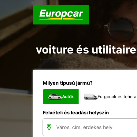
voiture és utilitai
Milyen típusú jármű?
Autók
Furgonok és tehera
Felvételi és leadási helyszín