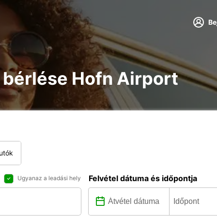
Be
re bérlése Hofn Airport
utók
Felvétel dátuma és időpontja
Ugyanaz a leadási hely