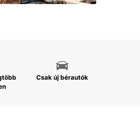
egtöbb
Csak új bérautók
en