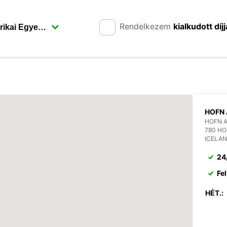
Rendelkezem
kialkudott díjj
HOFN 
HOFN 
780 H
ICELA
24
Fel
HÉT.: