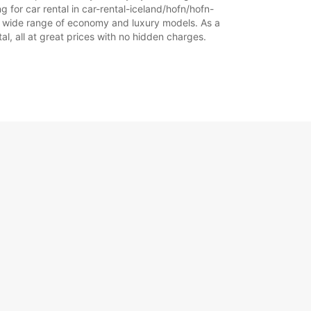
g for car rental in car-rental-iceland/hofn/hofn-
 our wide range of economy and luxury models. As a
+354 (0) 4616000
tal, all at great prices with no hidden charges.
Útiterv