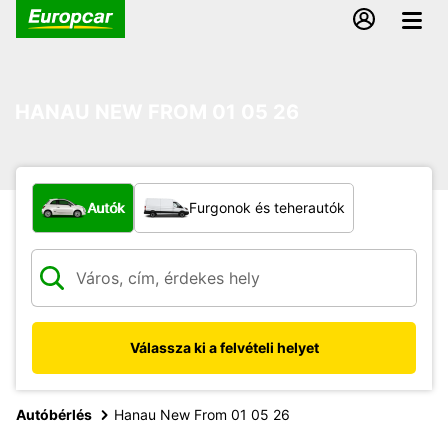
HANAU NEW FROM 01 05 26
Milyen típusú jármű?
Autók
Furgonok és teherautók
Válassza ki a felvételi helyet
Autóbérlés
Hanau New From 01 05 26