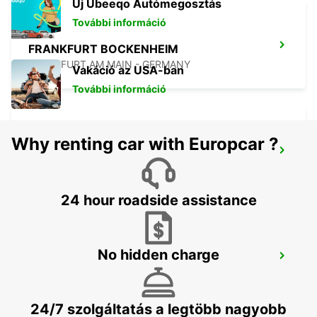
Új Ubeeqo Autómegosztás
További információ
FRANKFURT BOCKENHEIM
FRANKFURT AM MAIN - GERMANY
Vakáció az USA-ban
További információ
Why renting car with Europcar ?
LANGEN
LANGEN - GERMANY
24 hour roadside assistance
No hidden charge
BAD HOMBURG
BAD HOMBURG - GERMANY
24/7 szolgáltatás a legtöbb nagyobb