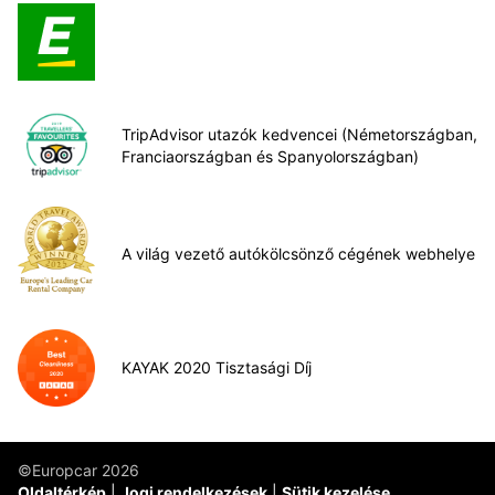
TripAdvisor utazók kedvencei (Németországban,
Franciaországban és Spanyolországban)
A világ vezető autókölcsönző cégének webhelye
KAYAK 2020 Tisztasági Díj
©Europcar 2026
Oldaltérkép
Jogi rendelkezések
Sütik kezelése