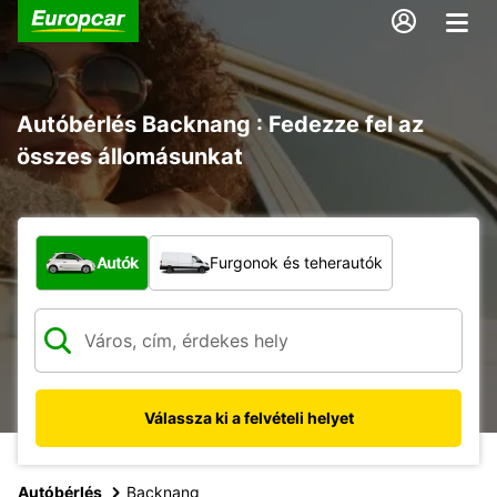
Autóbérlés Backnang : Fedezze fel az
összes állomásunkat
Milyen típusú jármű?
Autók
Furgonok és teherautók
Válassza ki a felvételi helyet
Autóbérlés
Backnang