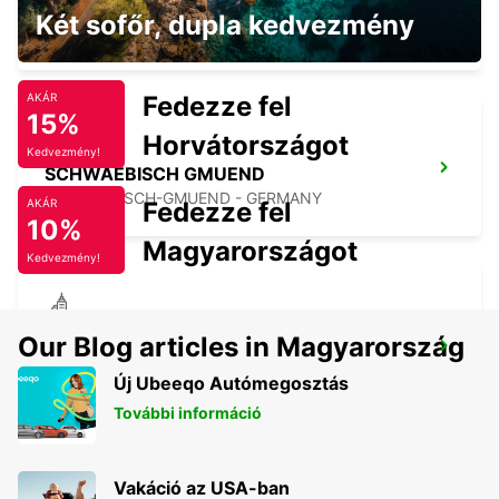
SCHWAEBISCH HALL
Két sofőr, dupla kedvezmény
SCHWAEBISCH HALL - GERMANY
Fedezze fel
AKÁR
15%
Horvátországot
Kedvezmény!
SCHWAEBISCH GMUEND
SCHWAEBISCH-GMUEND - GERMANY
Fedezze fel
AKÁR
10%
Magyarországot
Kedvezmény!
NECKARSULM AUDI FORUM (DROP-OFF
Our Blog articles in Magyarország
ONLY)
Új Ubeeqo Autómegosztás
NECKARSULM - GERMANY
További információ
Vakáció az USA-ban