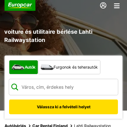
voiture és utilitaire bérlése Lahti
Railwaystation
Milyen típusú jármű?
Autók
Furgonok és teherautók
Válassza ki a felvételi helyet
Autóbérlés
Car Rental Finland
Lahti Railwaystation