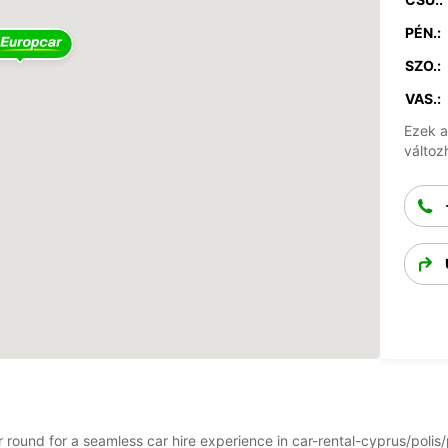
PÉN.:
SZO.:
VAS.:
Ezek a
változ
r round for a seamless car hire experience in car-rental-cyprus/polis