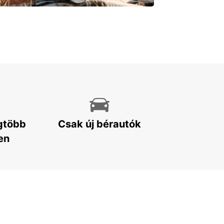
egtöbb
Csak új bérautók
en