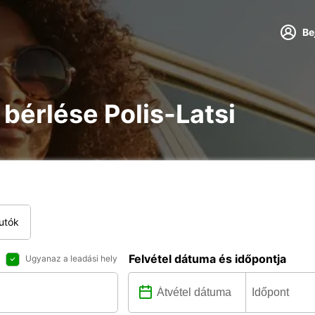
Be
e bérlése Polis-Latsi
utók
Felvétel dátuma és időpontja
Ugyanaz a leadási hely