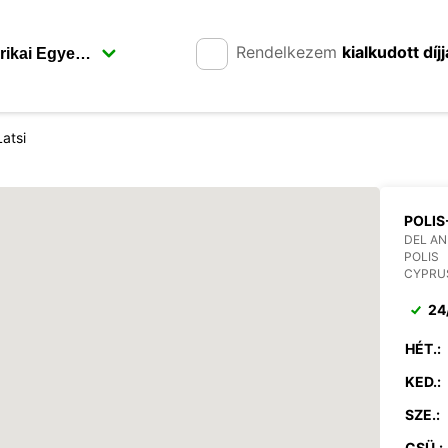
Rendelkezem
kialkudott díjj
Latsi
POLIS
DEL AN
POLIS
CYPRU
24
HÉT.:
KED.:
SZE.:
CSÜ.: