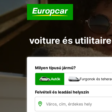
voiture és utilitair
Milyen típusú jármű?
Autók
Furgonok és tehera
Felvételi és leadási helyszín