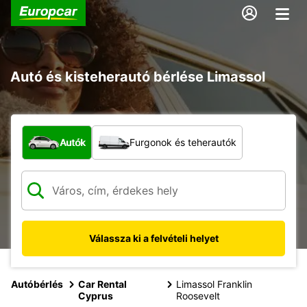
Autó és kisteherautó bérlése Limassol
Milyen típusú jármű?
Autók
Furgonok és teherautók
Válassza ki a felvételi helyet
Autóbérlés
Car Rental
Limassol Franklin
Cyprus
Roosevelt