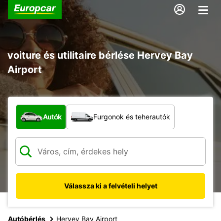
voiture és utilitaire bérlése Hervey Bay
Airport
Milyen típusú jármű?
Autók
Furgonok és teherautók
Válassza ki a felvételi helyet
Autóbérlés
Hervey Bay Airport