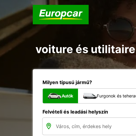
voiture és utilitai
Milyen típusú jármű?
Autók
Furgonok és tehera
Felvételi és leadási helyszín