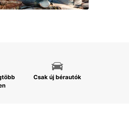
egtöbb
Csak új bérautók
en