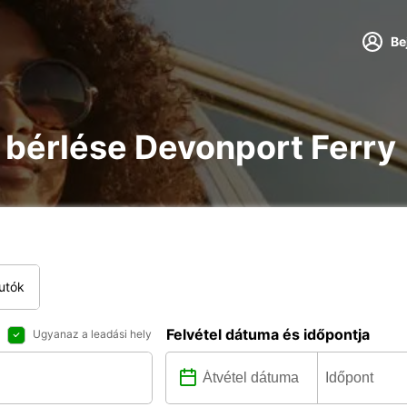
Be
re bérlése Devonport Ferry
utók
Felvétel dátuma és időpontja
Ugyanaz a leadási hely