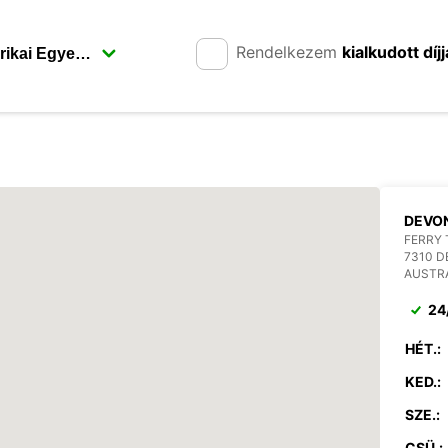
Rendelkezem
kialkudott díjj
DEVON
FERRY 
7310 
AUSTR
24
HÉT.:
KED.:
SZE.:
CSÜ.: