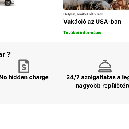
Helyek, amiket látni kell
Vakáció az USA-ban
További információ
ar ?
No hidden charge
24/7 szolgáltatás a l
nagyobb repülőtér