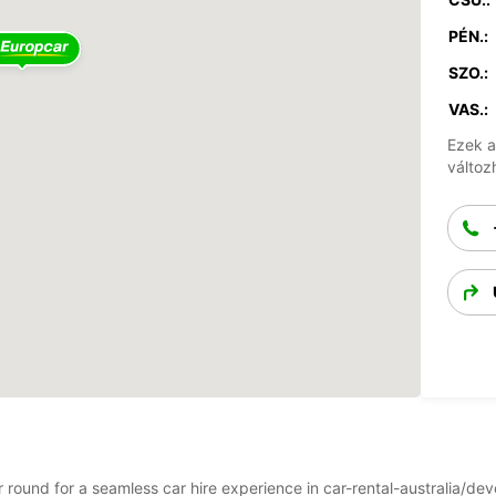
PÉN.:
SZO.:
VAS.:
Ezek a
változ
ar round for a seamless car hire experience in car-rental-australia/d