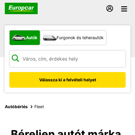
Milyen típusú jármű?
Autók
Furgonok és teherautók
Válassza ki a felvételi helyet
Autóbérlés
Fleet
Béreljen autót márka,