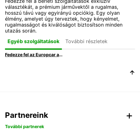
Fedezze fel a bérleti szolgáltatások exkluzív
választékát, a prémium járművektől a rugalmas,
hosszú távú vagy egyirányú opciókig. Egy olyan
élmény, amelyet úgy terveztek, hogy kényelmet,
rugalmasságot és kiválóságot biztosítson minden
utazás során.
További részletek
Egyéb szolgáltatások
Fedezze fel az Europcar autóbérlési ajánlatait és lehetőségeit
Partnereink
További partnerek