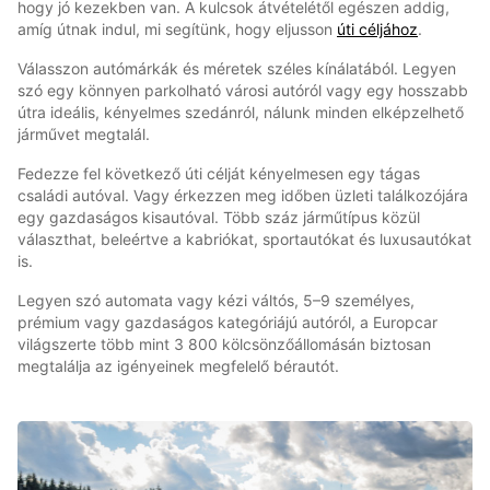
hogy jó kezekben van. A kulcsok átvételétől egészen addig,
amíg útnak indul, mi segítünk, hogy eljusson
úti céljához
.
Válasszon autómárkák és méretek széles kínálatából. Legyen
szó egy könnyen parkolható városi autóról vagy egy hosszabb
útra ideális, kényelmes szedánról, nálunk minden elképzelhető
járművet megtalál.
Fedezze fel következő úti célját kényelmesen egy tágas
családi autóval. Vagy érkezzen meg időben üzleti találkozójára
egy gazdaságos kisautóval. Több száz járműtípus közül
választhat, beleértve a kabriókat, sportautókat és luxusautókat
is.
Legyen szó automata vagy kézi váltós, 5–9 személyes,
prémium vagy gazdaságos kategóriájú autóról, a Europcar
világszerte több mint 3 800 kölcsönzőállomásán biztosan
megtalálja az igényeinek megfelelő bérautót.