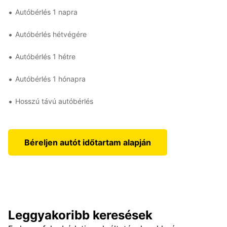
Autóbérlés 1 napra
Autóbérlés hétvégére
Autóbérlés 1 hétre
Autóbérlés 1 hónapra
Hosszú távú autóbérlés
Béreljen autót időtartam alapján
Leggyakoribb keresések