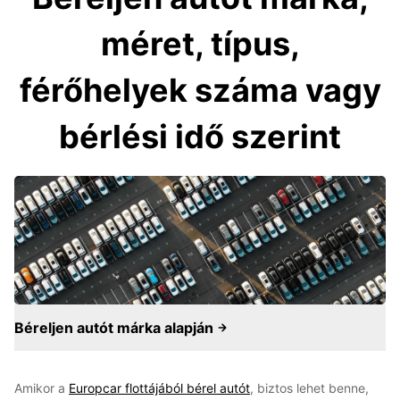
méret, típus,
férőhelyek száma vagy
bérlési idő szerint
Béreljen autót márka alapján
Amikor a
Europcar flottájából bérel autót
, biztos lehet benne,