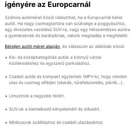
igényére az Europcarnál
Számos autóméret közül választhat, ha a Europcarnál bérel
autót. Ha nagy csomagtartóra van szüksége a poggyászhoz,
egy élvezetes vezetésű SUV-ra, vagy egy hétszemélyes autóra
a gyerekeknek és barátaiknak, nálunk megtalálja a megfelelőt.
Béreljen autót méret alapján
, és válasszon az alábbiak közül:
Kis- és középkategóriás autók a könnyű városi
közlekedéshez és egyszerű parkoláshoz.
Családi autók és kompakt egyterűek (MPV-k), hogy minden
utas és csomag elférjen (táskák, túrafelszerelés, piknik…).
Limuzinok a nagyobb térért.
SUV-ok a kiemelkedő kényelemért és stílusért.
Minibuszok szállításhoz és családi utazásokhoz.