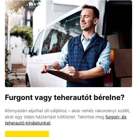
Furgont vagy teherautót bérelne?
Könnyedén eljuthat úti céljához – akár nehéz rakományt szállít,
akár egy teljes háztartást költöztet. Tekintse meg
furgon- és
teherautó-kínálatunkat
.