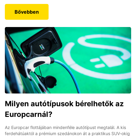
Bővebben
Milyen autótípusok bérelhetők az
Europcarnál?
Az Europcar flottájában mindenféle autótípust megtalál. A kis
ferdehátúaktól a prémium szedánokon át a praktikus SUV-okig