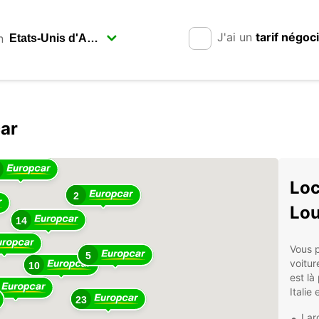
J'ai un
tarif négoc
n
car
Loc
2
Lou
14
Vous p
5
voitur
10
est là
Italie
23
Lar