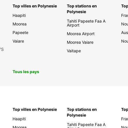
affair
Top villes en Polynesie
Top stations en
Top
Italie
Polynesie
séjour
Haapiti
Fra
en tou
Tahiti Papeete Faa A
Moorea
Nou
Airport
Papeete
Aus
Moorea Airport
Vaiare
Nou
Moorea Vaiare
ys
Vaitape
Tous les pays
Top villes en Polynesie
Top stations en
Top
Polynesie
Haapiti
Fra
Tahiti Papeete Faa A
Moorea
Nou