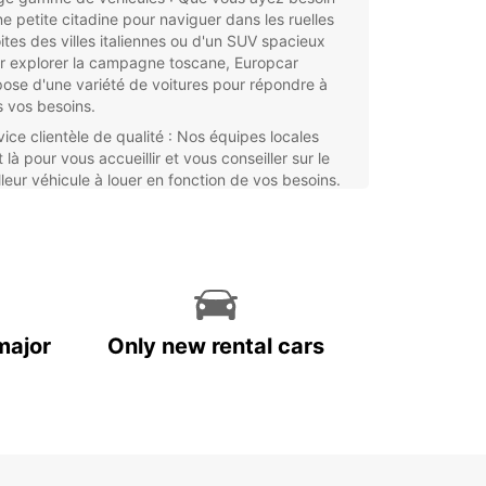
ne petite citadine pour naviguer dans les ruelles
oites des villes italiennes ou d'un SUV spacieux
r explorer la campagne toscane, Europcar
pose d'une variété de voitures pour répondre à
s vos besoins.
vice clientèle de qualité : Nos équipes locales
 là pour vous accueillir et vous conseiller sur le
lleur véhicule à louer en fonction de vos besoins.
s nous engageons à vous offrir un service
sonnalisé et de qualité.
ions de location flexibles : Que vous ayez besoin
ne voiture pour quelques jours seulement ou pour
 période plus longue, Europcar propose des
ions de location flexibles pour s'adapter à votre
loi du temps.
major
Only new rental cars
eau d'agences étendu : Avec des agences dans
principales villes et aéroports italiens, Europcar
s offre une grande facilité d'accès pour récupérer
endre votre voiture de location.
us voyagiez en famille, entre amis ou pour