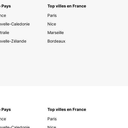
es, la location d'une voiture avec Europcar en
 Pays
Top villes en France
 vous permettra de profiter pleinement de votre
. Réservez dès maintenant et partez à l'aventure
nce
Paris
te sérénité !
velle-Caledonie
Nice
tralie
Marseille
velle-Zélande
Bordeaux
 Pays
Top villes en France
nce
Paris
velle-Caledonie
Nice