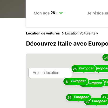
Mon âge
Je réside e
Location de voitures
Location Voiture Italy
Découvrez Italie avec Europ
14
25
57
8
28
46
24
42
20