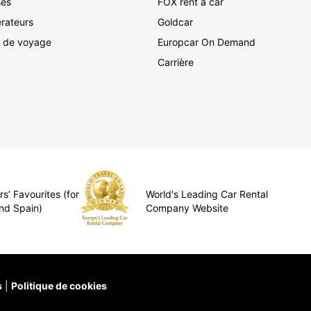
ses
FOX rent a car
rateurs
Goldcar
 de voyage
Europcar On Demand
Carrière
s’ Favourites (for
World's Leading Car Rental
nd Spain)
Company Website
s
Politique de cookies