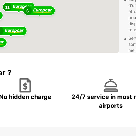
d'u
11
6
étr
pou
dis
tou
8
Ser
sont
mei
Nou
per
ar ?
Opt
d'u
une
opt
emp
No hidden charge
24/7 service in most 
Rés
airports
les 
vou
et r
Que vo