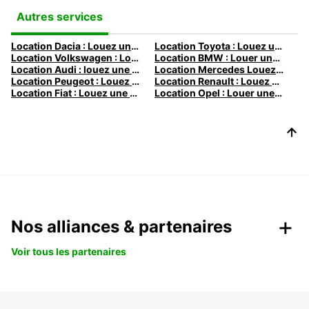
Autres services
Location Dacia : Louez une Dacia avec Europcar
Location Toyota : Louez une Toyota avec Europcar
Location Volkswagen : Louez une Volkswagen avec Europcar
Location BMW : Louer une BMW avec Europcar
Location Audi : louez une Audi avec Europcar
Location Mercedes Louez une Mercedes avec Europcar
Location Peugeot : Louez une Peugeot avec Europcar
Location Renault : Louez une Renault avec Europcar
Location Fiat : Louez une Fiat avec Europcar
Location Opel : Louer une Opel avec Europcar
Nos alliances & partenaires
Voir tous les partenaires