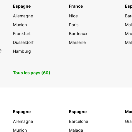
animé
Espagne
France
Es
tout a
Allemagne
Nice
la fle
Bar
une ex
Munich
Paris
Mal
Frankfurt
Bordeaux
Mad
Dusseldorf
Marseille
Mal
e
Hamburg
Tous les pays (60)
Espagne
Espagne
Mau
Allemagne
Barcelone
Gra
Munich
Malaga