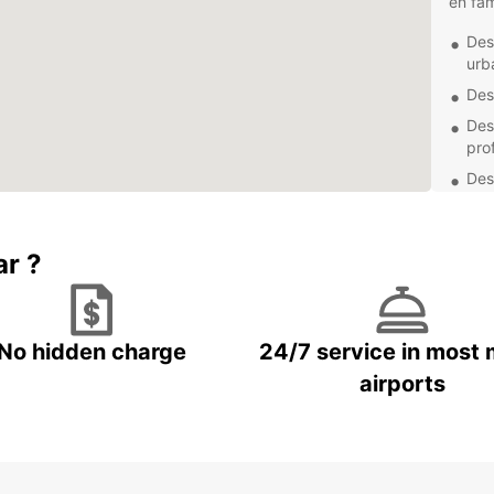
en fam
Des
urb
Des
Des
pro
Des
les
Chaqu
avec p
ar ?
offrir
vous a
et à v
No hidden charge
24/7 service in most 
En lou
airports
égale
l'assi
pour u
Que vo
cascad