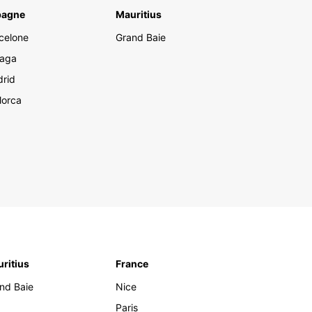
es de l'île Maurice, Europcar vous accompagne
pagne
Mauritius
u long de votre périple. Profitez de la liberté et de
xibilité qu'offre la location d'un véhicule et vivez
celone
Grand Baie
périence inoubliable à Maurice.
aga
rid
lorca
ritius
France
nd Baie
Nice
Paris