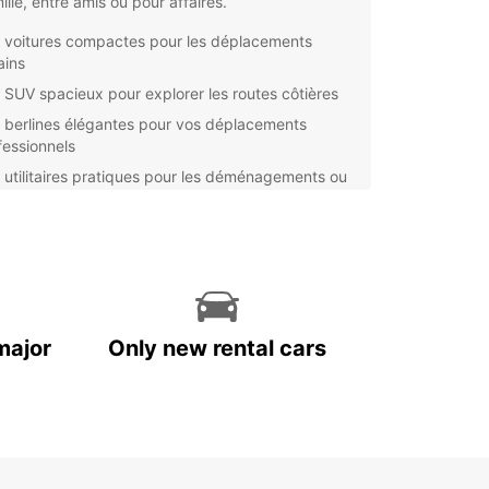
ille, entre amis ou pour affaires.
 voitures compactes pour les déplacements
ains
 SUV spacieux pour explorer les routes côtières
 berlines élégantes pour vos déplacements
fessionnels
 utilitaires pratiques pour les déménagements ou
 transports volumineux
e agence Europcar à Maurice vous accueille
rofessionnalisme et se plie en quatre pour vous
 un service de qualité. Nos conseillers sont là pour
ider à choisir le véhicule adapté à votre itinéraire
os préférences.
major
Only new rental cars
ant une voiture avec Europcar, vous bénéficiez
ment de nombreux avantages, tels que
stance routière 24h/24 et une assurance complète
ne tranquillité d'esprit totale.
us souhaitiez explorer les plages idylliques, les
es verdoyantes, les marchés colorés ou les villes