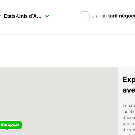
J'ai un
tarif négoc
n
Exp
ave
Lorsqu
locati
découv
parad
de véh