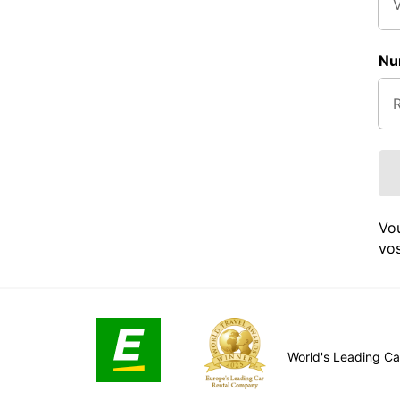
Nu
Vo
vos
World's Leading C