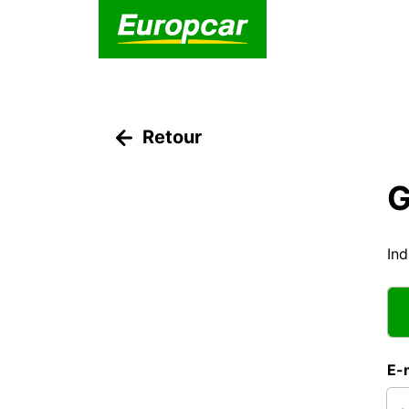
Retour
G
Ind
E-