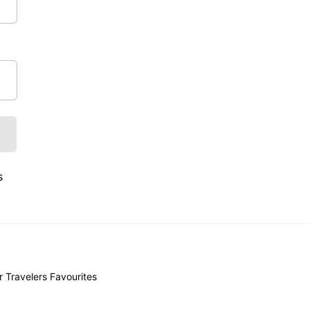
s
r Travelers Favourites