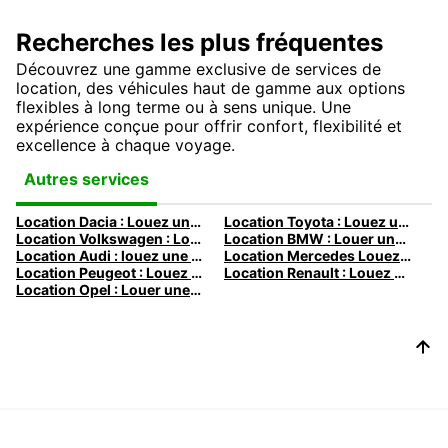
Recherches les plus fréquentes
Découvrez une gamme exclusive de services de
location, des véhicules haut de gamme aux options
flexibles à long terme ou à sens unique. Une
expérience conçue pour offrir confort, flexibilité et
excellence à chaque voyage.
Autres services
Location Dacia : Louez une Dacia avec Europcar
Location Toyota : Louez une Toyota avec Europcar
Location Volkswagen : Louez une Volkswagen avec Europcar
Location BMW : Louer une BMW avec Europcar
Location Audi : louez une Audi avec Europcar
Location Mercedes Louez une Mercedes avec Europcar
Location Peugeot : Louez une Peugeot avec Europcar
Location Renault : Louez une Renault avec Europcar
Location Opel : Louer une Opel avec Europcar