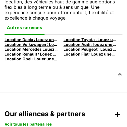
location, des véhicules haut de gamme aux options
flexibles à long terme ou à sens unique. Une
expérience conçue pour offrir confort, flexibilité et
excellence à chaque voyage.
Autres services
Location Dacia : Louez une Dacia avec Europcar
Location Toyota : Louez une Toyota avec Europcar
Location Volkswagen : Louez une Volkswagen avec Europcar
Location Audi : louez une Audi avec Europcar
Location Mercedes Louez une Mercedes avec Europcar
Location Peugeot : Louez une Peugeot avec Europcar
Location Renault : Louez une Renault avec Europcar
Location Fiat : Louez une Fiat avec Europcar
Location Opel : Louer une Opel avec Europcar
Our alliances & partners
Voir tous les partenaires