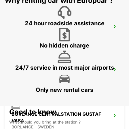
Why renting car with Europcar ?
24 hour roadside assistance
VASTERAS
VASTERAS - SWEDEN
No hidden charge
24/7 service in most major airports
BORLANGE
BORLANGE - SWEDEN
Only new rental cars
Good to know
BORLANGE CENTRALSTATION GUSTAF
VASA
What should you bring at the station ?
BORLANGE - SWEDEN