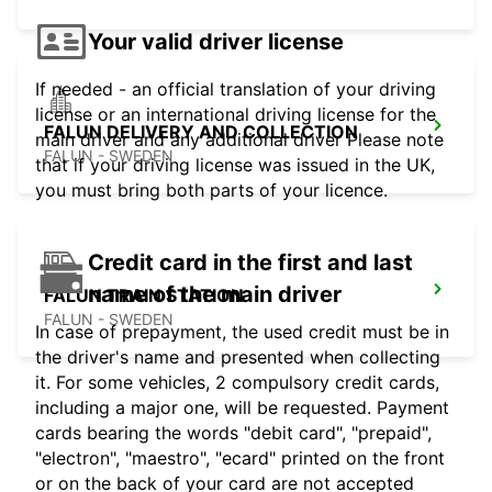
Your valid driver license
If needed - an official translation of your driving
license or an international driving license for the
FALUN DELIVERY AND COLLECTION
main driver and any additional driver Please note
FALUN - SWEDEN
that if your driving license was issued in the UK,
you must bring both parts of your licence.
Credit card in the first and last
name of the main driver
FALUN TRAIN STATION
FALUN - SWEDEN
In case of prepayment, the used credit must be in
the driver's name and presented when collecting
it. For some vehicles, 2 compulsory credit cards,
including a major one, will be requested. Payment
cards bearing the words "debit card", "prepaid",
"electron", "maestro", "ecard" printed on the front
or on the back of your card are not accepted