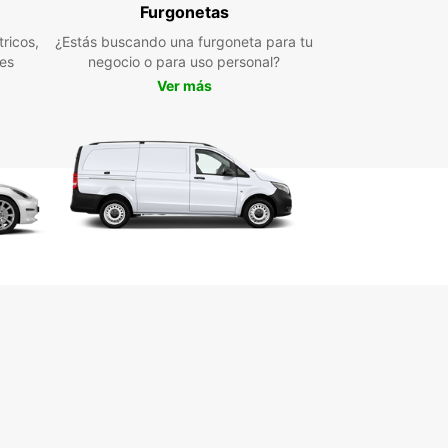
 que estés de vacaciones en Winterthur o
Furgonetas
do por motivos de trabajo, una furgoneta de
ricos,
¿Estás buscando una furgoneta para tu
ar te brindará la libertad y comodidad que
les
negocio o para uso personal?
tas para desplazarte de manera eficiente por la
Ver más
 y sus alrededores. No pierdas más tiempo y
va tu furgoneta con Europcar hoy mismo para
tar de una experiencia de alquiler inigualable.