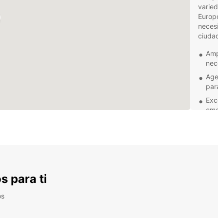
varied
Europc
necesi
ciudad
Amp
nec
Age
par
Exc
eme
Res
exp
Desde
hasta
enverg
s para ti
cualqu
alquil
seguro
os
tu pre