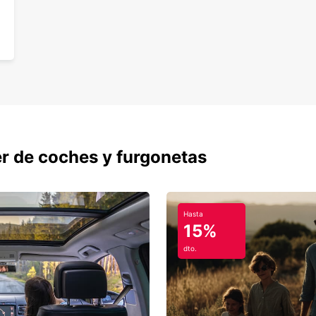
er de coches y furgonetas
Hasta
15%
dto.