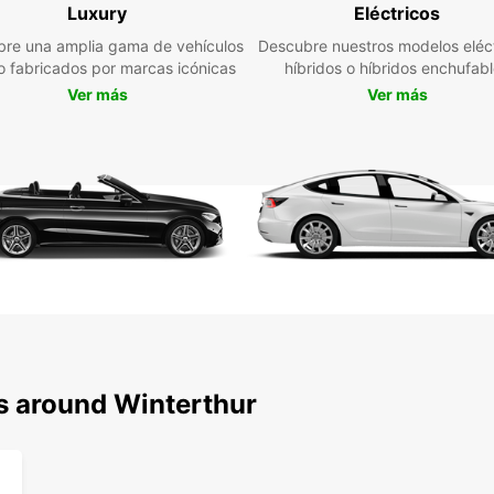
Ya sea
Luxury
Eléctricos
viajan
re una amplia gama de vehículos
Descubre nuestros modelos eléct
Europc
jo fabricados por marcas icónicas
híbridos o híbridos enchufab
necesi
Ver más
Ver más
ciudad
reser
disfru
ns around Winterthur