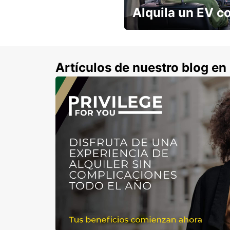
Alquila un EV c
No tenés que preocuparte po
cargado!
Artículos de nuestro blog e