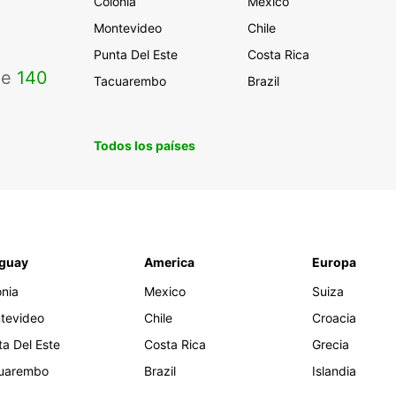
Colonia
Mexico
Montevideo
Chile
Punta Del Este
Costa Rica
de
140
Tacuarembo
Brazil
Todos los países
guay
America
Europa
onia
Mexico
Suiza
tevideo
Chile
Croacia
ta Del Este
Costa Rica
Grecia
uarembo
Brazil
Islandia