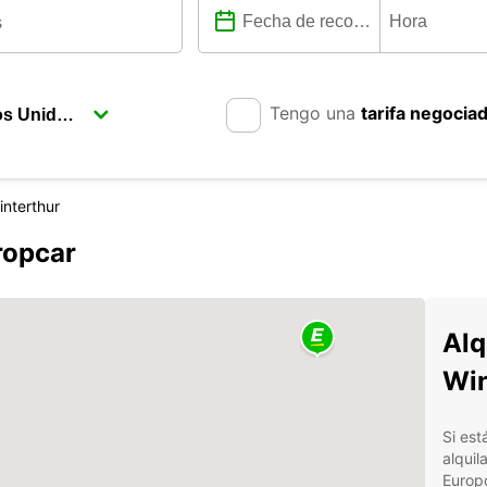
Tengo una
tarifa negocia
interthur
ropcar
Alq
Win
Si est
alquil
Europc