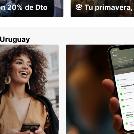
on 20% de Dto
🌸 Tu primavera, 
r devolverlo
Tu escapada con un 15% de 
n Uruguay