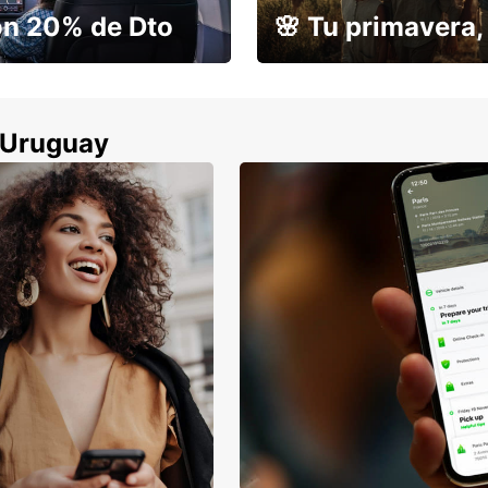
on 20% de Dto
🌸 Tu primavera, 
r devolverlo
Tu escapada con un 15% de 
n Uruguay