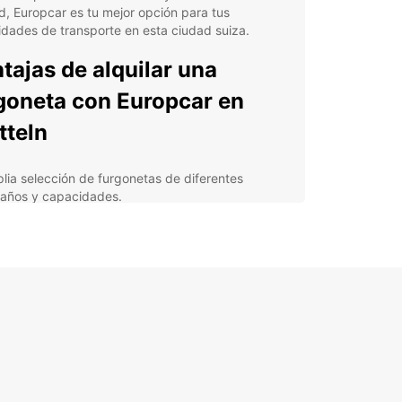
d, Europcar es tu mejor opción para tus
dades de transporte en esta ciudad suiza.
tajas de alquilar una
goneta con Europcar en
tteln
lia selección de furgonetas de diferentes
años y capacidades.
icio de atención al cliente profesional y
gable.
veniencia de ubicación en el centro de Pratteln
a recoger y devolver el vehículo.
nsparencia en los precios y condiciones del
iler.
cubre Pratteln con una
goneta de Europcar