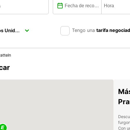
Tengo una
tarifa negocia
atteln
car
Más
Pra
Descub
furgon
Con un