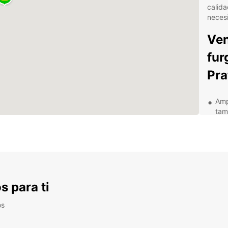
calida
necesi
Ven
fur
Pra
Amp
tam
Serv
ami
Con
par
Tra
s para ti
alqu
Des
os
fur