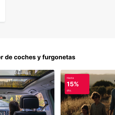
er de coches y furgonetas
Hasta
15%
dto.