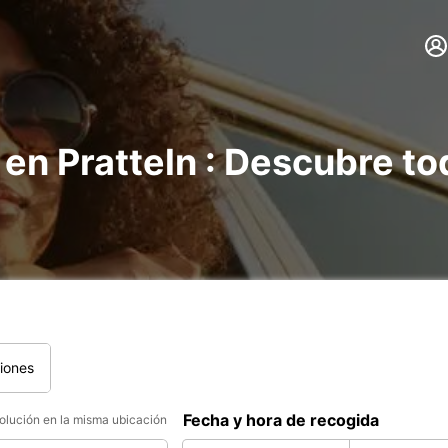
 en Pratteln : Descubre t
iones
Fecha y hora de recogida
lución en la misma ubicación