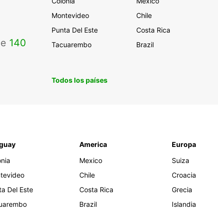
Colonia
Mexico
Montevideo
Chile
Punta Del Este
Costa Rica
de
140
Tacuarembo
Brazil
Todos los países
guay
America
Europa
onia
Mexico
Suiza
tevideo
Chile
Croacia
ta Del Este
Costa Rica
Grecia
uarembo
Brazil
Islandia