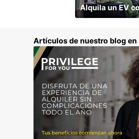
Alquila un EV c
No tenés que preocuparte po
cargado!
Artículos de nuestro blog e