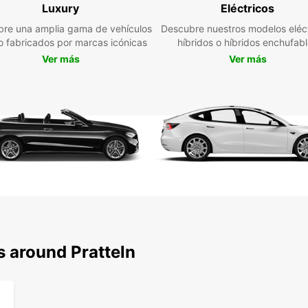
Luxury
Eléctricos
Ya sea
re una amplia gama de vehículos
Descubre nuestros modelos eléct
por pl
jo fabricados por marcas icónicas
híbridos o híbridos enchufab
libert
Ver más
Ver más
ciudad
hasta 
Europc
Res
Eur
No pie
en Pra
flexib
de que
Pratte
s around Pratteln
comie