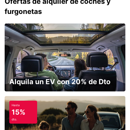
Ofertas de alquiler de coches y
furgonetas
Alquila un EV con 20% de Dto
Hasta
15%
dto.