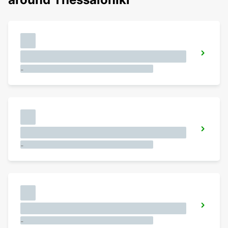
-
-
-