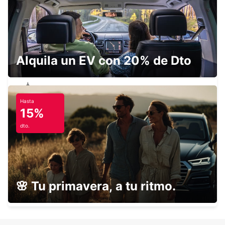
STUTTGART CITY
STUTTGART - GERMANY
Alquila un EV con 20% de Dto
Hasta
HEILBRONN
15%
HEILBRONN - GERMANY
dto.
SCHWAEBISCH HALL
🌸 Tu primavera, a tu ritmo.
SCHWAEBISCH HALL - GERMANY