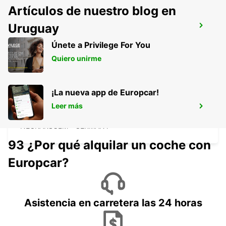
Artículos de nuestro blog en
Uruguay
SCHWAEBISCH GMUEND
SCHWAEBISCH-GMUEND - GERMANY
Únete a Privilege For You
Quiero unirme
¡La nueva app de Europcar!
NECKARSULM AUDI FORUM (DROP-OFF
Leer más
ONLY)
NECKARSULM - GERMANY
93 ¿Por qué alquilar un coche con
Europcar?
Asistencia en carretera las 24 horas