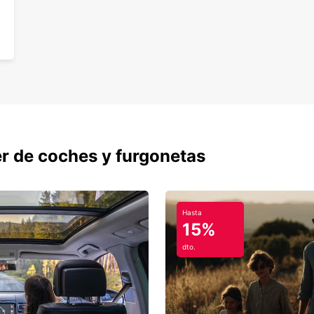
er de coches y furgonetas
Hasta
15%
dto.