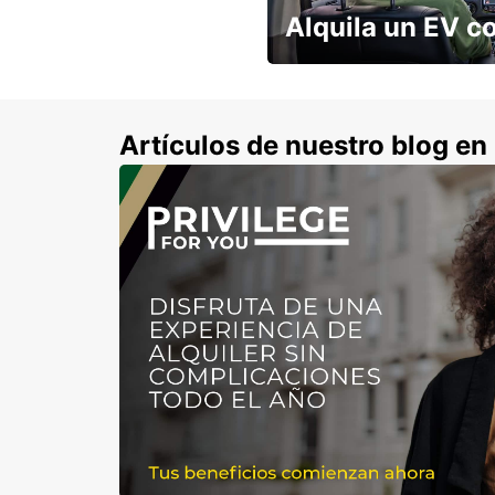
Alquila un EV c
No tenés que preocuparte po
cargado!
Artículos de nuestro blog e