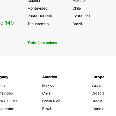
Colonia
Mexico
Montevideo
Chile
Punta Del Este
Costa Rica
de
140
Tacuarembo
Brazil
Todos los países
guay
America
Europa
onia
Mexico
Suiza
tevideo
Chile
Croacia
ta Del Este
Costa Rica
Grecia
uarembo
Brazil
Islandia