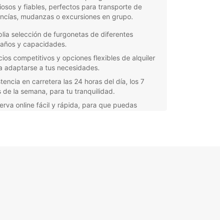
osos y fiables, perfectos para transporte de
ncías, mudanzas o excursiones en grupo.
lia selección de furgonetas de diferentes
años y capacidades.
cios competitivos y opciones flexibles de alquiler
a adaptarse a tus necesidades.
tencia en carretera las 24 horas del día, los 7
s de la semana, para tu tranquilidad.
erva online fácil y rápida, para que puedas
ificar tu viaje con anticipación.
vicio de atención al cliente profesional y amable,
puesto a ayudarte en todo momento.
orta si eres un particular que necesita una
neta para una mudanza o un grupo de amigos
sea explorar la costa de Pornic juntos, Europcar
la solución de alquiler perfecta para ti. ¡Ponte en
to con nosotros hoy mismo y haz tu reserva para
tar de la libertad y comodidad que una furgoneta
car puede ofrecerte!