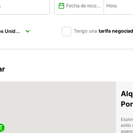
Tengo una
tarifa negocia
ar
Alq
Por
Explo
estilo
agenci