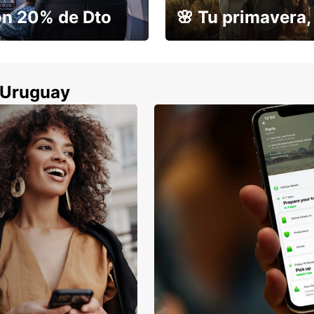
on 20% de Dto
🌸 Tu primavera, 
r devolverlo
Tu escapada con un 15% de 
n Uruguay