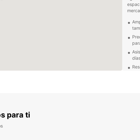
espaci
merca
Amp
tam
Pre
par
Asis
día
Res
plan
Ser
dis
No imp
furgo
que de
s para ti
tiene 
contac
os
disfru
Europ