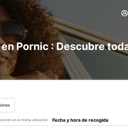
 en Pornic : Descubre tod
iones
Fecha y hora de recogida
lución en la misma ubicación