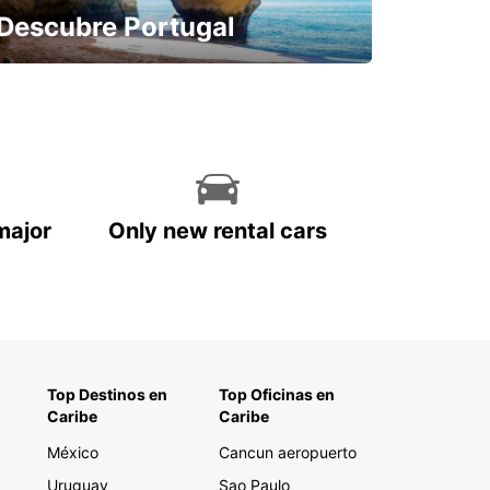
Descubre Portugal
Reserva con antelación y sin
preocupaciones
major
Only new rental cars
Top Destinos en
Top Oficinas en
Caribe
Caribe
México
Cancun aeropuerto
Uruguay
Sao Paulo