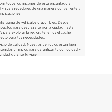
rir todos los rincones de esta encantadora
d y sus alrededores de una manera conveniente y
mplicaciones.
lia gama de vehículos disponibles: Desde
pactos para desplazarte por la ciudad hasta
s para explorar la región, tenemos el coche
fecto para tus necesidades.
vicio de calidad: Nuestros vehículos están bien
tenidos y limpios para garantizar tu comodidad y
uridad durante tu viaje.
veniencia y flexibilidad: Con múltiples
caciones de recogida y devolución en Napier
, puedes planificar tu itinerario de manera fácil y
 complicaciones.
ervas sencillas: A través de nuestra plataforma
línea, puedes reservar tu coche de alquiler en
ier City en pocos minutos, garantizando tu
ponibilidad.
orta si vienes a Napier City por negocios o por
, Europcar tiene la solución de movilidad perfecta