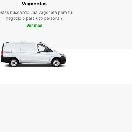
Vagonetas
i. ¡Descubre todo lo que esta ciudad tiene para
r y hazlo a tu propio ritmo con un coche de
Estás buscando una vagoneta para tu
er de Europcar!
negocio o para uso personal?
Ver más