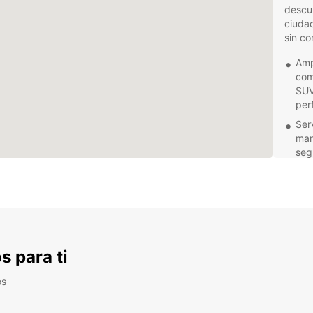
descub
ciuda
sin co
Amp
com
SUV
per
Ser
man
seg
Con
ubi
City
sin
Res
en 
s para ti
Nap
dis
os
No imp
placer