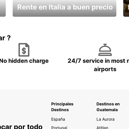
Rente en Italia a buen precio
¿Necesita un descanso?
ar ?
No hidden charge
24/7 service in most 
airports
Principales
Destinos en
Destinos
Guatemala
España
La Aurora
pcar por todo
Portugal
Atitlan