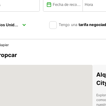
Tengo una
tarifa negocia
Napier
ropcar
Alq
Cit
Explor
comodi
nuestr