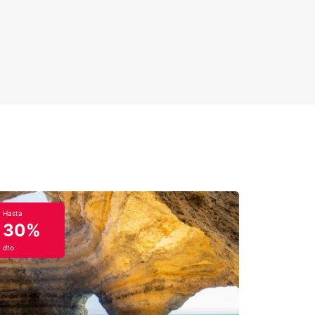
Hasta
30%
dto