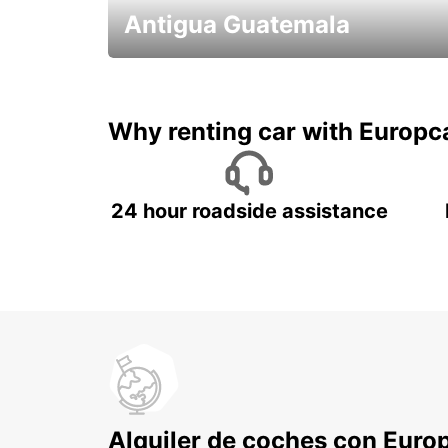
Antigua Guatemala
Historia,volcanes, y café!
Why renting car with Europc
24 hour roadside assistance
Alquiler de coches con Euro