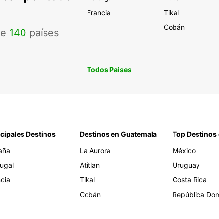
Francia
Tikal
Cobán
de
140
países
Todos Paises
ncipales Destinos
Destinos en Guatemala
Top Destinos 
aña
La Aurora
México
tugal
Atitlan
Uruguay
ncia
Tikal
Costa Rica
Cobán
República Dom