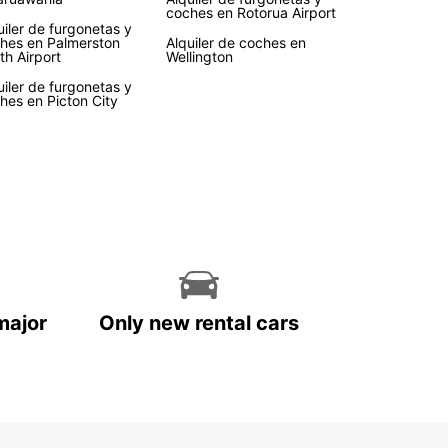
coches en Rotorua Airport
 Zelanda ofrece una variedad de paisajes para
uiler de furgonetas y
ar. Con tu coche de alquiler de Europcar, podrás
hes en Palmerston
Alquiler de coches en
th Airport
Wellington
tar de la libertad de recorrer estos increíbles
s a tu propio ritmo y detenerte en los lugares que
uiler de furgonetas y
 llamen la atención.
hes en Picton City
, con la ayuda de nuestro equipo local, podrás
r recomendaciones sobre las mejores rutas,
iones turísticas y restaurantes para que tu viaje
olvidable.
erva tu coche de alquiler
Nueva Zelanda con
opcar
major
Only new rental cars
erdas la oportunidad de explorar Nueva Zelanda
 manera más cómoda y conveniente con Europcar.
a tu coche de alquiler hoy mismo y prepárate
ivir una experiencia única en este increíble país.
speramos!