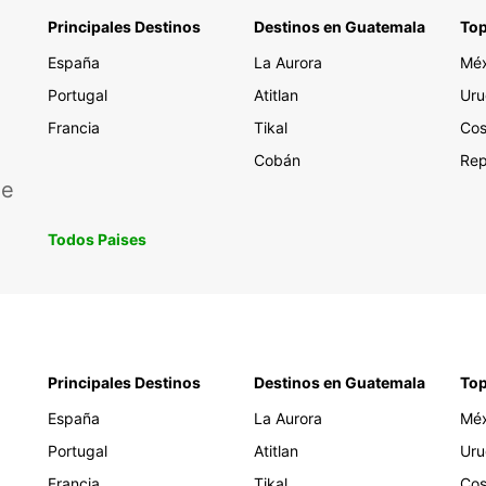
Principales Destinos
Destinos en Guatemala
Top
España
La Aurora
Méx
Portugal
Atitlan
Uru
Francia
Tikal
Cos
Cobán
Rep
de
Todos Paises
Principales Destinos
Destinos en Guatemala
Top
España
La Aurora
Méx
Portugal
Atitlan
Uru
Francia
Tikal
Cos