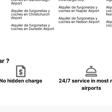
Airport
Nueva
Alquiler de furgonetas y
Alq
explor
Alquiler de furgonetas y
coches en Napier Airport
coc
coches en Christchurch
Nor
disfru
Airport
Alquiler de furgonetas y
lugare
coches en Nelson Airport
Alq
más te
Alquiler de furgonetas y
coc
coches en Dunedin Airport
Además
recibi
atracc
sea in
Res
ar ?
en 
Eur
No hidden charge
24/7 service in most 
airports
No pi
de la
Reserv
para v
¡Te e