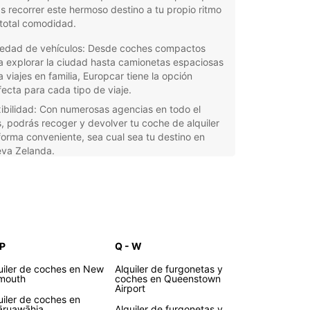
 recorrer este hermoso destino a tu propio ritmo
total comodidad.
iedad de vehículos: Desde coches compactos
a explorar la ciudad hasta camionetas espaciosas
 viajes en familia, Europcar tiene la opción
fecta para cada tipo de viaje.
xibilidad: Con numerosas agencias en todo el
s, podrás recoger y devolver tu coche de alquiler
forma conveniente, sea cual sea tu destino en
va Zelanda.
vicio de calidad: Nuestros vehículos están
ipados con las últimas tecnologías y cuentan con
tenimiento constante para garantizar tu
uridad en todo momento.
cubre la magia de Nueva
 P
Q - W
anda en coche
uiler de coches en New
Alquiler de furgonetas y
mouth
coches en Queenstown
Airport
las impresionantes montañas de los Alpes del
uiler de coches en
ruawāhia
Alquiler de furgonetas y
sta las playas de arena blanca de la Isla Norte,