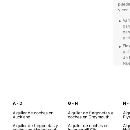
puedas
y con 
Var
par
para
per
Fle
paí
de 
Nue
Ser
equ
man
seg
Des
A - D
G - N
N -
Zel
Alquiler de coches en
Alquiler de furgonetas y
Alq
Auckland
coches en Greymouth
Ply
Desde 
Alquiler de furgonetas y
Alquiler de coches en
Alq
coches en Marlborough
Invercargill City
Ngā
Sur ha