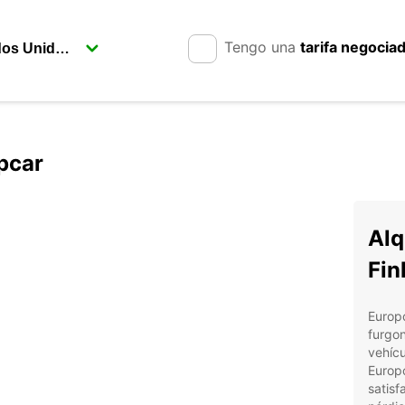
Tengo una
tarifa negocia
pcar
Alq
Fin
Europc
furgon
vehícu
Europ
satisf