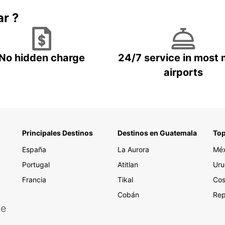
ar ?
No hidden charge
24/7 service in most 
airports
Principales Destinos
Destinos en Guatemala
Top
España
La Aurora
Méx
Portugal
Atitlan
Uru
Francia
Tikal
Cos
Cobán
Rep
de