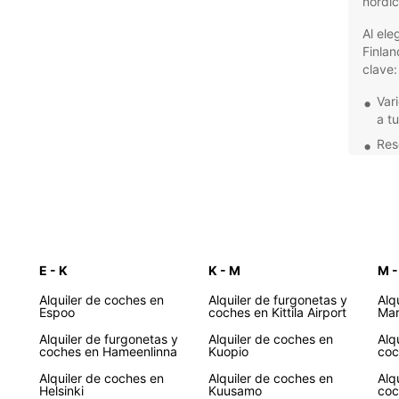
nórdic
Al ele
Finlan
clave:
Var
a t
Rese
eleg
Asi
tran
Con
ubi
E - K
K - M
M -
Ate
ama
Alquiler de coches en
Alquiler de furgonetas y
Alq
Espoo
coches en Kittila Airport
Mar
No imp
trasla
Alquiler de furgonetas y
Alquiler de coches en
Alq
Finlan
coches en Hameenlinna
Kuopio
coc
Navega
Alquiler de coches en
Alquiler de coches en
Alq
agenci
Helsinki
Kuusamo
coc