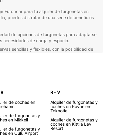
o.
gir Europcar para tu alquiler de furgonetas en
dia, puedes disfrutar de una serie de beneficios
iedad de opciones de furgonetas para adaptarse
us necesidades de carga y espacio.
rvas sencillas y flexibles, con la posibilidad de
ir la duración de tu alquiler.
stencia en carretera las 24 horas, para brindarte
quilidad durante tu viaje.
veniencia de recogida y devolución en varias
caciones en todo el país.
 R
R - V
nción al cliente de primer nivel, con personal
ble y servicial para resolver cualquier consulta.
uiler de coches en
Alquiler de furgonetas y
iehamn
coches en Rovaniemi
orta si estás planeando un viaje en familia, un
Teknotie
do de muebles o un viaje de negocios en
uiler de furgonetas y
dia, Europcar tiene la furgoneta perfecta para ti.
hes en Mikkeli
Alquiler de furgonetas y
coches en Kittila Levi
 por nuestro sitio web o visita una de nuestras
Resort
uiler de furgonetas y
as locales para encontrar la furgoneta ideal para
hes en Oulu Airport