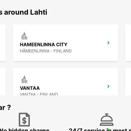
s around Lahti
HAMEENLINNA CITY
HÄMEENLINNA - FINLAND
VANTAA
VANTAA - FINLAND
ar ?
No hidden charge
24/7 service in most 