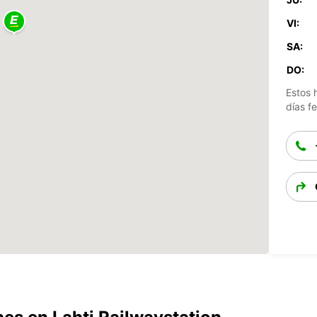
VI:
SA:
DO:
Estos 
días fe