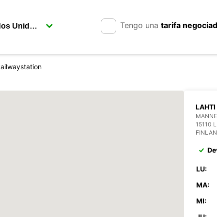
Tengo una
tarifa negocia
Railwaystation
LAHTI
MANNE
15110 
FINLA
De
LU:
MA:
MI:
JU: