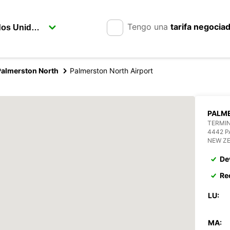
Tengo una
tarifa negocia
Palmerston North
Palmerston North Airport
PALM
TERMIN
4442 
NEW Z
De
Re
LU:
MA: