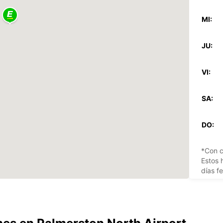
MI:
JU:
VI:
SA:
DO:
*Con c
Estos 
días fe