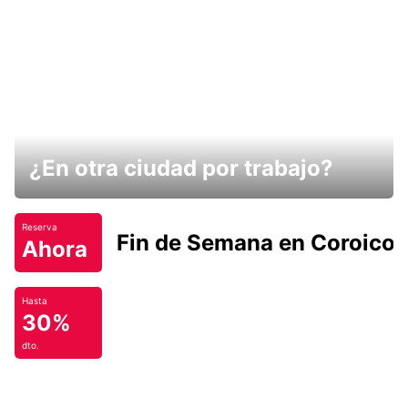
¿En otra ciudad por trabajo?
Reserva
Fin de Semana en Coroico.
Ahora
Hasta
30%
dto.