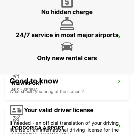
SKOPJE - MACEDONIA
No hidden charge
24/7 service in most major airports
SKOPJE INTERNATIONAL AIRPORT
SKOPJE - MACEDONIA
Only new rental cars
Good to know
NIS AIRPORT
NIS - SERBIA
What should you bring at the station ?
Your valid driver license
If needed - an official translation of your driving
PODGORICA AIRPORT
license or an international driving license for the