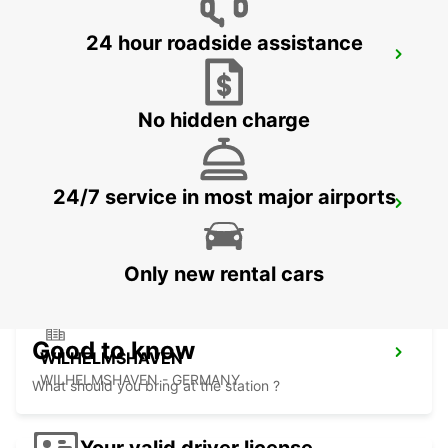
24 hour roadside assistance
OLDENBURG OLDENBURG RAILWAY DEL
OLEDNBURG OLDENBURG - GERMANY
No hidden charge
24/7 service in most major airports
OLDENBURG
OLDENBURG / OLDENBURG - GERMANY
Only new rental cars
Good to know
WILHELMSHAVEN
WILHELMSHAVEN - GERMANY
What should you bring at the station ?
Your valid driver license