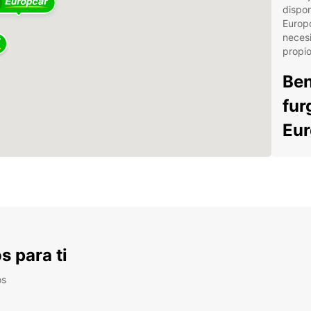
dispon
Europc
necesi
propio
Ben
fur
Eur
Amp
tod
Con
Bre
Res
la a
s para ti
Ate
os
cua
Seg