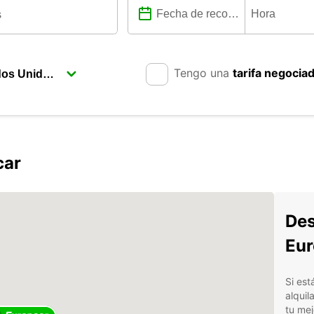
Tengo una
tarifa negocia
car
Des
Eur
Si est
alquil
tu mej