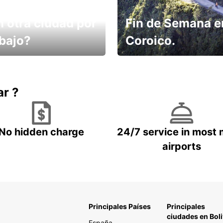
n otra ciudad por
Fin de Semana e
abajo?
Coroico.
omes un taxi! Alquila
Elige tu 4x4 para tu viaje.
hículo !
ar ?
No hidden charge
24/7 service in most 
airports
Principales Países
Principales
ciudades en Boli
España