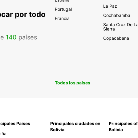
La Paz
Portugal
pcar por todo
Cochabamba
Francia
Santa Cruz De L
Sierra
de
140
países
Copacabana
Todos los países
ncipales Países
Principales ciudades en
Principales of
Bolivia
Bolivia
aña