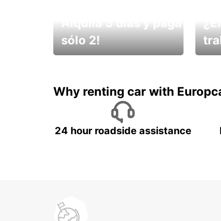
Alquila 3 días y paga
¿E
sólo 2!
tr
¡No t
Muévete por Bolivia
un ve
Why renting car with Europc
24 hour roadside assistance