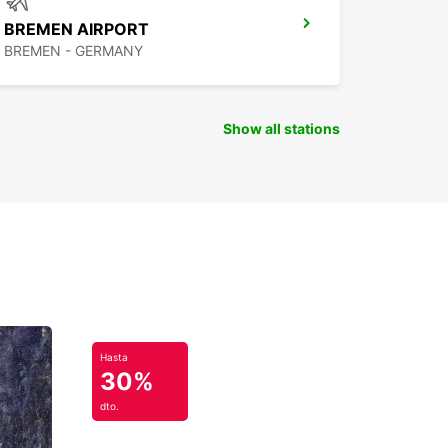
 alemana. Europcar, tu compañero de viaje en
BREMEN AIRPORT
n.
BREMEN - GERMANY
Show all stations
Hasta
30%
dto.