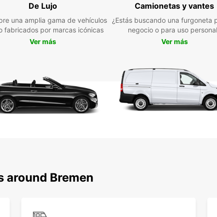
una
De Lujo
Camionetas y vantes
Des
re una amplia gama de vehículos
¿Estás buscando una furgoneta p
jo fabricados por marcas icónicas
negocio o para uso persona
Ver más
Ver más
Con u
Breme
conven
ciudad
de San
disfru
Breme
Geest 
Res
Br
No pie
ns around Bremen
mover
Reserv
página
una ex