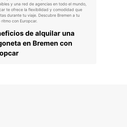
ibles y una red de agencias en todo el mundo,
ar te ofrece la flexibilidad y comodidad que
tas durante tu viaje. Descubre Bremen a tu
 ritmo con Europcar.
eficios de alquilar una
goneta en Bremen con
opcar
lia selección de furgonetas disponibles para
o tipo de necesidades.
venientes ubicaciones de las agencias en
men y alrededores.
erva sencilla y rápida a través de la página web o
plicación móvil.
nción al cliente disponible las 24 horas para
lquier consulta o asistencia.
uro completo incluido en todas las reservas para