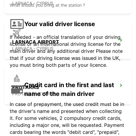
LARNACA - CYPRUS
What should you bring at the station ?
Your valid driver license
If needed - an official translation of your driving
LARNACA AIRPORT
license or an international driving license for the
LARNACA - CYPRUS
main driver and any additional driver Please note
that if your driving license was issued in the UK,
you must bring both parts of your licence.
Credit card in the first and last
PROTARAS
name of the main driver
PROTARAS - CYPRUS
In case of prepayment, the used credit must be in
the driver's name and presented when collecting
it. For some vehicles, 2 compulsory credit cards,
including a major one, will be requested. Payment
cards bearing the words "debit card", "prepaid",