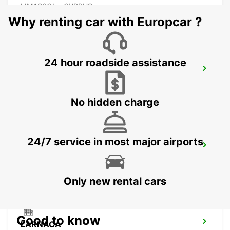
LIMASSOL - CYPRUS
Why renting car with Europcar ?
24 hour roadside assistance
LIMASSOL BELMAR
LIMASSOL - CYPRUS
No hidden charge
24/7 service in most major airports
NICOSIA
NICOSIA - CYPRUS
Only new rental cars
Good to know
LARNACA