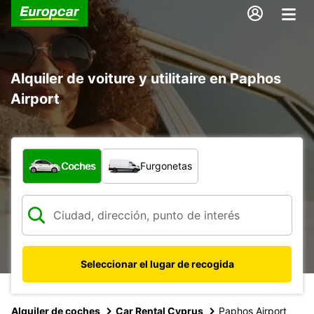
Alquiler de voiture y utilitaire en Paphos
Airport
¿Qué tipo de vehículo?
Coches
Furgonetas
Seleccionar el lugar de recogida
Alquiler de coches
Car Rental Cyprus
Paphos Airport