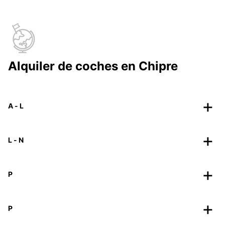
Alquiler de coches en Chipre
A - L
L - N
P
P