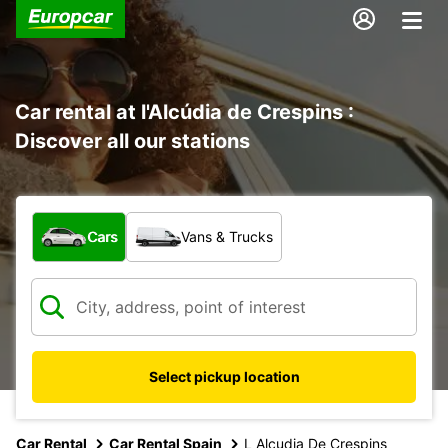
Car rental at l'Alcúdia de Crespins :
Discover all our stations
What type of vehicle?
Cars
Vans & Trucks
Select pickup location
Car Rental
Car Rental Spain
L Alcudia De Crespins