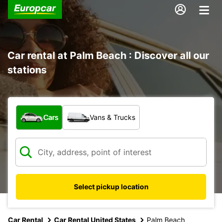
Car rental at Palm Beach : Discover all our
stations
What type of vehicle?
Cars
Vans & Trucks
Select pickup location
Car Rental
Car Rental United States
Palm Beach