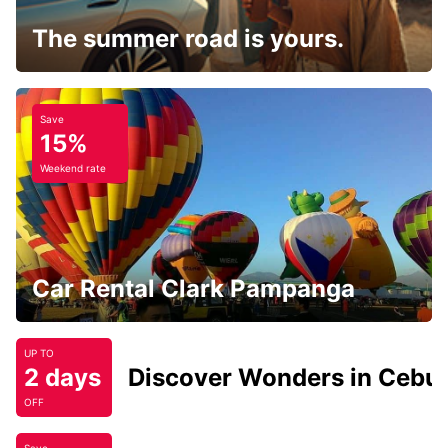
The summer road is yours.
Save
15%
Weekend rate
Car Rental Clark Pampanga
UP TO
2 days
Discover Wonders in Cebu
OFF