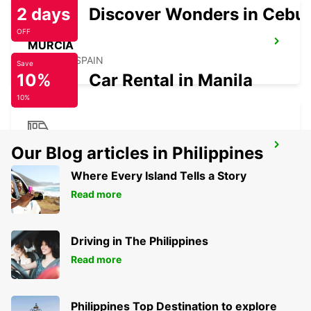
2 days
Discover Wonders in Cebu
OFF
MURCIA
MURCIA - SPAIN
Save
10%
Car Rental in Manila
10%
CASTELLON MAIN STATION
Our Blog articles in Philippines
CASTELLON - SPAIN
Where Every Island Tells a Story
Read more
Driving in The Philippines
Read more
Philippines Top Destination to explore