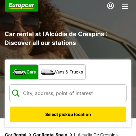
Car rental at l'Alcúdia de Crespins :
Discover all our stations
What type of vehicle?
Cars
Vans & Trucks
Select pickup location
Car Rental
Car Rental Spain
L Alcudia De Crespins