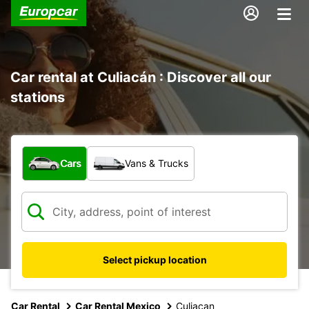
Car rental at Culiacán : Discover all our
stations
What type of vehicle?
Cars
Vans & Trucks
Select pickup location
Car Rental
Car Rental Mexico
Culiacan