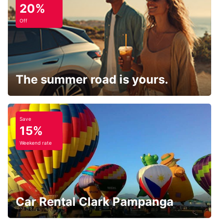
20%
Off
The summer road is yours.
Save
15%
Weekend rate
Car Rental Clark Pampanga