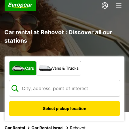
Car rental at Rehovot : Discover all our
stations
What type of vehicle?
Cars
Vans & Trucks
Select pickup location
Car Rental
Car Rental Israel
Rehovot