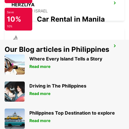
HERZLIYA
HERZLIYA - ISRAEL
Save
10%
Car Rental in Manila
10%
KFAR SABA
Our Blog articles in Philippines
KFAR SABA - ISRAEL
Where Every Island Tells a Story
Read more
Driving in The Philippines
Read more
Philippines Top Destination to explore
Read more