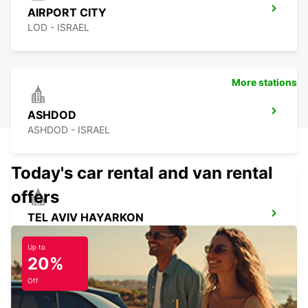
AIRPORT CITY
LOD - ISRAEL
More stations
ASHDOD
ASHDOD - ISRAEL
Today's car rental and van rental
offers
TEL AVIV HAYARKON
TEL AVIV - ISRAEL
Up to
20%
Off