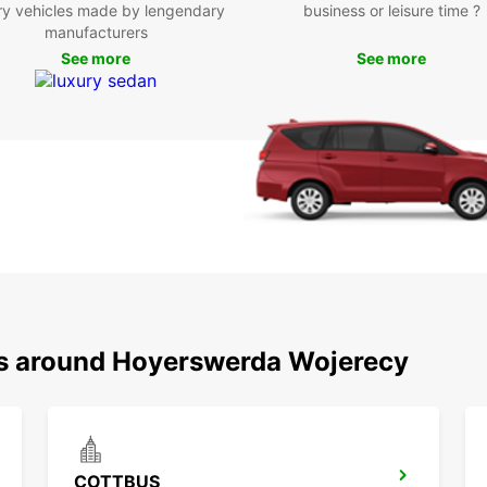
Hoyer
ry vehicles made by lengendary
business or leisure time ?
avant
manufacturers
See more
See more
Des
La 
véh
Un 
ou 
La 
sou
Que v
déména
Europc
de lo
mainte
ns around Hoyerswerda Wojerecy
vans i
COTTBUS