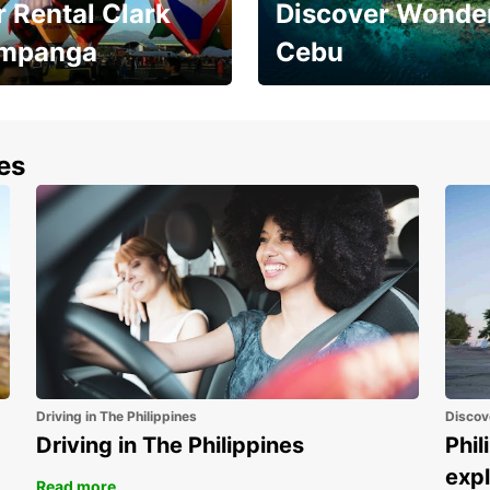
 Rental Clark
Discover Wonder
mpanga
Cebu
the most of your
Experience the Best of
end and up to save
Cebu Today
nes
Driving in The Philippines
Discov
Driving in The Philippines
Phil
expl
Read more