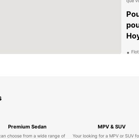
que vo
Pou
pou
Hoy
Flo
Opt
Ass
Serv
Pré
Les
s
ave
– W
Premium Sedan
MPV & SUV
Lorsq
can choose from a wide range of
Your looking for a MPV or SUV fo