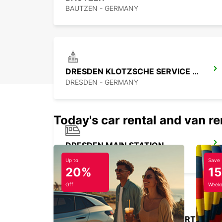
BAUTZEN - GERMANY
DRESDEN KLOTZSCHE SERVICE POINT
DRESDEN - GERMANY
Today's car rental and van re
DRESDEN MAIN STATION
DRESDEN - GERMANY
Up to
Save
20%
1
Off
Weeke
BERLIN BRANDENBURG AIRPORT