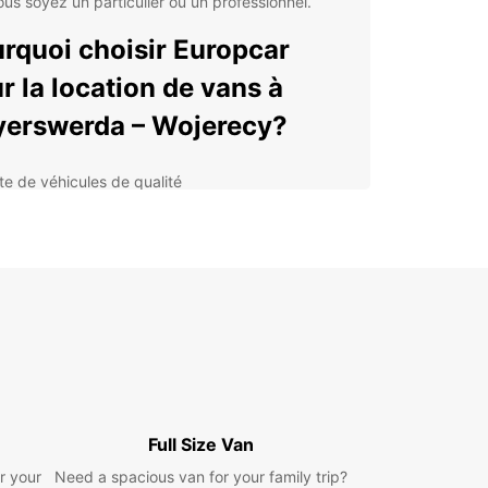
us soyez un particulier ou un professionnel.
rquoi choisir Europcar
r la location de vans à
erswerda – Wojerecy?
tte de véhicules de qualité
ions de location flexibles
istance routière 24h/24 et 7j/7
ice clientèle réactif et professionnel
sence mondiale dans plus de 160 pays
 avantages de louer un van
c Europcar à Hoyerswerda
ojerecy
Full Size Van
ue vous louez un van avec Europcar à
r your
Need a spacious van for your family trip?