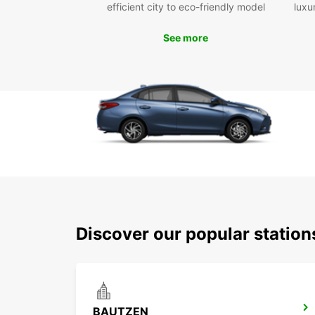
efficient city to eco-friendly model
luxu
See more
Discover our popular statio
BAUTZEN