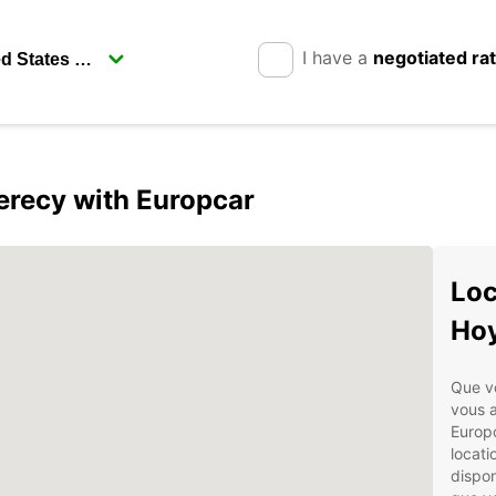
I have a
negotiated ra
erecy with Europcar
Loc
Hoy
Que v
vous a
Europc
locati
dispon