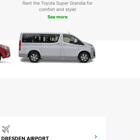
swerda – Wojerecy, vous bénéficiez de nombreux
Rent the Toyota Super Grandia for
ages, notamment :
comfort and style!
See more
 tarifs compétitifs et transparents
possibilité de choisir parmi une large gamme de
icules adaptés à vos besoins
processus de réservation facile et rapide en ligne
en agence
garantie d'une expérience de location sans
cis, grâce à notre équipe dévouée
ous ayez besoin d'un van pour un
gement, une livraison ou tout autre projet,
ar est là pour vous proposer la meilleure solution
cation à Hoyerswerda – Wojerecy. Réservez dès
nant et profitez d'une expérience de location de
négalée!
DRESDEN AIRPORT