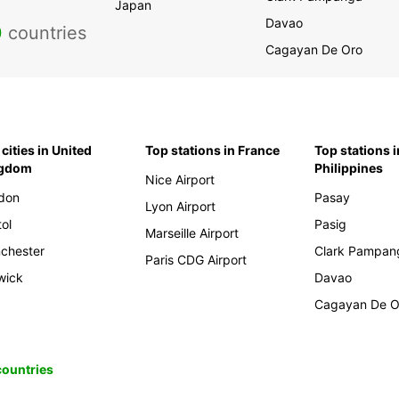
Japan
Davao
0
countries
Cagayan De Oro
cities in United
Top stations in France
Top stations i
ngdom
Philippines
Nice Airport
don
Pasay
Lyon Airport
tol
Pasig
Marseille Airport
chester
Clark Pampan
Paris CDG Airport
wick
Davao
Cagayan De O
 countries