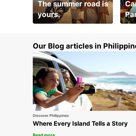
The summer road is
Car
BERLIN - GERMANY
yours.
Pa
Make 
Up to 20% off.
week
15%
Our Blog articles in Philippi
Discover Philippines
Where Every Island Tells a Story
Read more