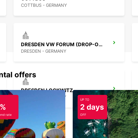
COTTBUS - GERMANY
DRESDEN VW FORUM (DROP-OFF ONLY)
DRESDEN - GERMANY
ntal offers
DRESDEN LOCKWITZ
DRESDEN - GERMANY
UP TO
5%
2 days
nd rate
OFF