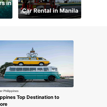
s in
Car Rental in Manila
Book 30 Days in Advance
to Save 10% off
er Philippines
ippines Top Destination to
ore