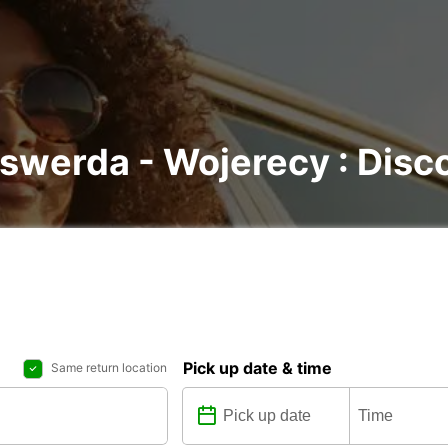
swerda - Wojerecy : Disco
Pick up date & time
Same return location