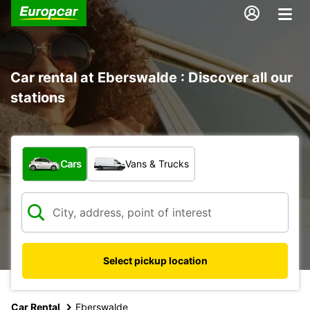
Car rental at Eberswalde : Discover all our
stations
What type of vehicle?
Cars
Vans & Trucks
Select pickup location
Car Rental
Eberswalde