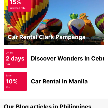
15%
Weekend rate
Car Rental Clark Pampanga
UP TO
2 days
Discover Wonders in Cebu
OFF
Save
10%
Car Rental in Manila
10%
Our Blog articles in Philippines