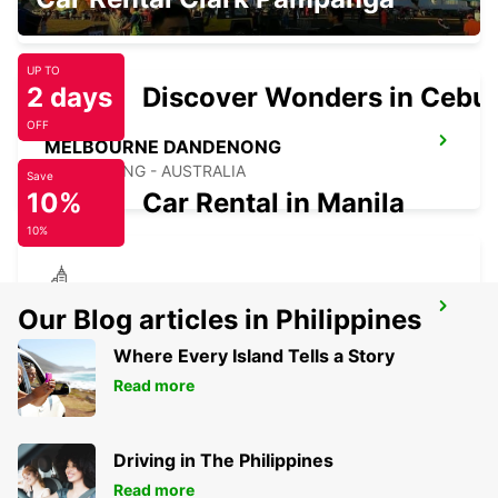
FRANKSTON - AUSTRALIA
UP TO
2 days
Discover Wonders in Cebu
OFF
MELBOURNE DANDENONG
DANDENONG - AUSTRALIA
Save
10%
Car Rental in Manila
10%
GEELONG CITY
Our Blog articles in Philippines
GEELONG - AUSTRALIA
Where Every Island Tells a Story
Read more
Driving in The Philippines
Read more