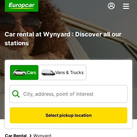
Car rental at Wynyard : Discover all our
stations
What type of vehicle?
Cars
Vans & Trucks
Select pickup location
Car Rental
Wynyard