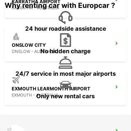
KARRATHA AIRPORT
Why renting car with Europcar ?
KARRATHA - AUSTRALIA
24 hour roadside assistance
ONSLOW CITY
No hidden charge
ONSLOW - AUSTRALIA
24/7 service in most major airports
EXMOUTH LEARMONTH AIRPORT
EXMOUTH - AUSTRALIA
Only new rental cars