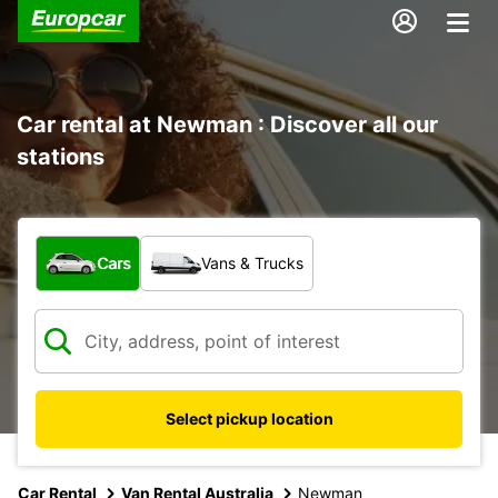
Car rental at Newman : Discover all our
stations
What type of vehicle?
Cars
Vans & Trucks
Select pickup location
Car Rental
Van Rental Australia
Newman