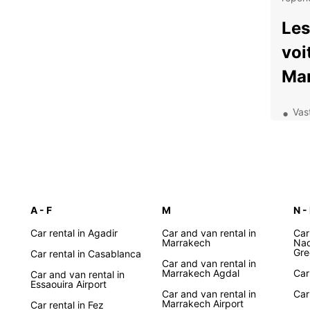
Les
voi
Ma
Vas
voy
Age
pou
Opt
emp
A - F
M
N -
Assi
d'e
Car rental in Agadir
Car and van rental in
Car
Marrakech
Nad
Prix
Gre
Car rental in Casablanca
éco
Car and van rental in
Marrakech Agdal
Car
Car and van rental in
Exp
Essaouira Airport
Car and van rental in
Car
Marrakech Airport
lib
Car rental in Fez