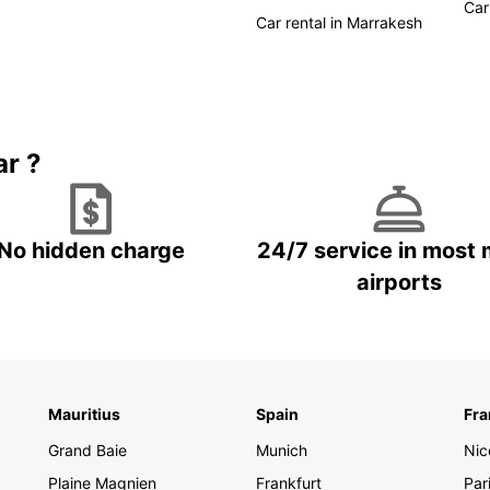
Car
Car rental in Marrakesh
Avec u
libert
plages
Marrak
de Vol
ar ?
expéri
Rés
voi
No hidden charge
24/7 service in most 
airports
ave
Profit
aujour
inoub
tous v
Mauritius
Spain
Fra
affaire
Grand Baie
Munich
Nic
Plaine Magnien
Frankfurt
Par