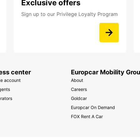
Exclusive offers
Sign up to our Privilege Loyalty Program
ess center
Europcar Mobility Gro
te account
About
gents
Careers
rators
Goldcar
Europcar On Demand
FOX Rent A Car