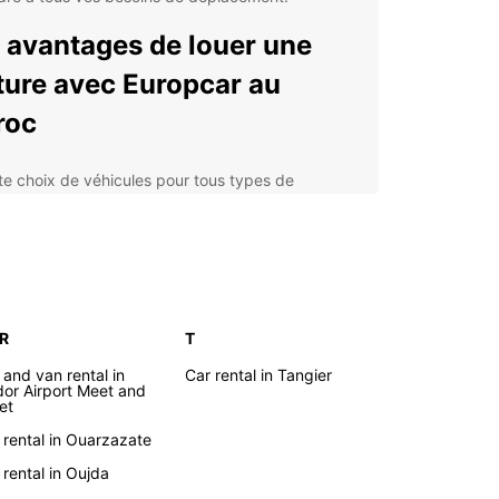
 avantages de louer une
ture avec Europcar au
roc
te choix de véhicules pour tous types de
ages.
nces situées dans les principales villes du Maroc
r faciliter vos déplacements.
ions de location flexibles pour s'adapter à votre
loi du temps.
 R
T
stance routière 24/7 pour plus de tranquillité
sprit pendant votre voyage.
 and van rental in
Car rental in Tangier
or Airport Meet and
 compétitifs et offres spéciales régulières pour
et
nomiser sur votre location de voiture.
 rental in Ouarzazate
lorer le Maroc en toute
 rental in Oujda
erté