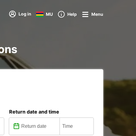
Log in
MU
Help
Menu
ions
Return date and time