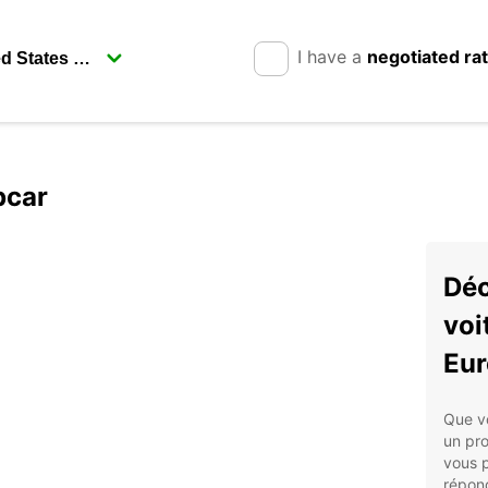
I have a
negotiated ra
pcar
Déc
voi
Eur
Que v
un pr
vous 
répon