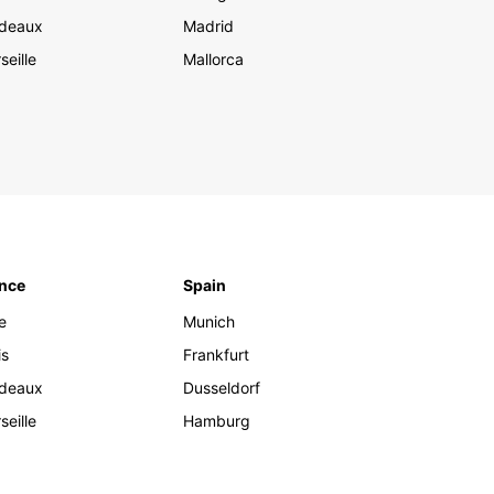
deaux
Madrid
seille
Mallorca
nce
Spain
e
Munich
is
Frankfurt
deaux
Dusseldorf
seille
Hamburg