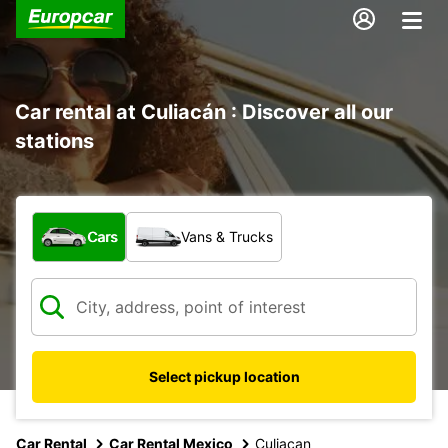
Car rental at Culiacán : Discover all our
stations
What type of vehicle?
Cars
Vans & Trucks
Select pickup location
Car Rental
Car Rental Mexico
Culiacan