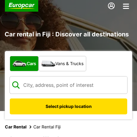
Car rental in Fiji : Discover all destinations
What type of vehicle?
Cars
Vans & Trucks
Select pickup location
Car Rental
Car Rental Fiji