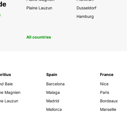
de
Plaine Lauzun
Dusseldorf
0
Hamburg
All countries
ritius
Spain
France
nd Baie
Barcelona
Nice
ine Magnien
Malaga
Paris
ine Lauzun
Madrid
Bordeaux
Mallorca
Marseille