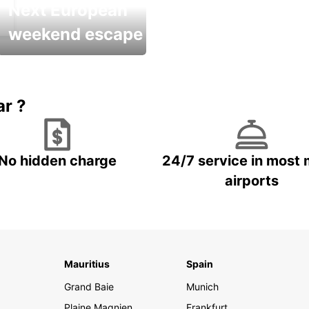
Next European
weekend escape
Up to 20% OFF
ar ?
No hidden charge
24/7 service in most 
airports
Mauritius
Spain
Grand Baie
Munich
Plaine Magnien
Frankfurt