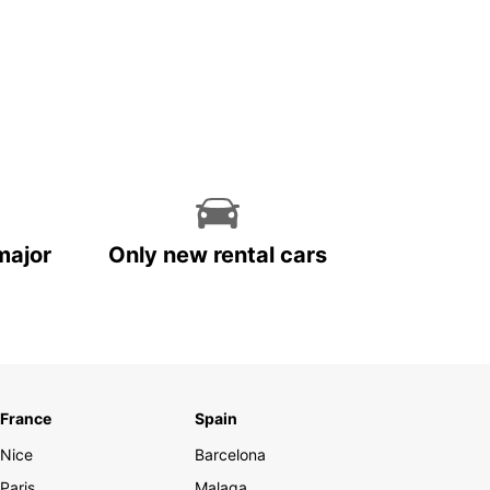
major
Only new rental cars
France
Spain
Nice
Barcelona
Paris
Malaga