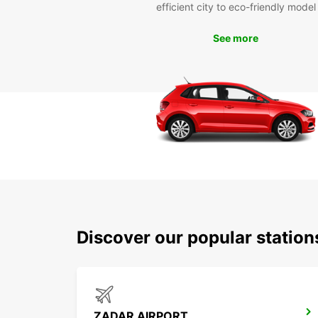
efficient city to eco-friendly model
See more
Discover our popular statio
ZADAR AIRPORT