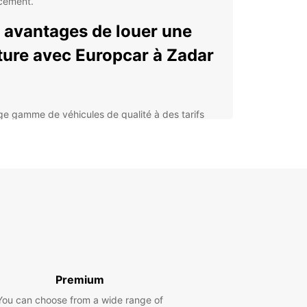
cement.
 avantages de louer une
ture avec Europcar à Zadar
ge gamme de véhicules de qualité à des tarifs
pétitifs
stance routière 24h/24, 7j/7 pour une tranquillité
prit totale
ions de location flexibles pour s'adapter à vos
oins spécifiques
ervation en ligne facile et rapide pour gagner du
ps dès votre arrivée à Zadar
us souhaitiez explorer la superbe côte
ique, visiter les nombreux sites historiques de
ou simplement vous déplacer en toute liberté,
Premium
ar est le partenaire idéal pour votre location de
You can choose from a wide range of
e à Zadar.