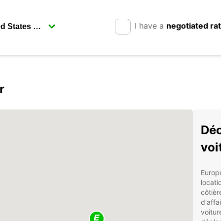
I have a
negotiated ra
r
Déc
voi
Europc
locati
côtièr
d'affa
voitur