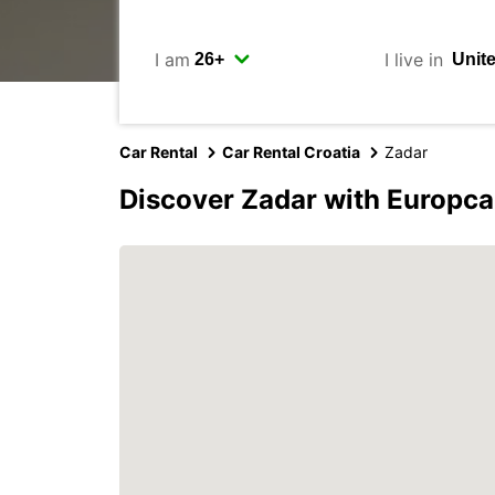
I am
I live in
Car Rental
Car Rental Croatia
Zadar
Discover Zadar with Europca