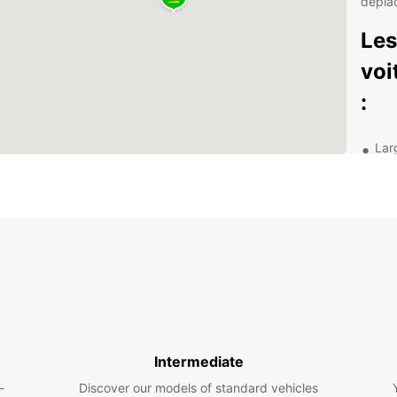
dépla
Les
voi
:
Lar
com
Assi
d'es
Opt
bes
Rés
tem
Que vo
adriat
Zadar 
Intermediate
Europc
-
Discover our models of standard vehicles
voitur