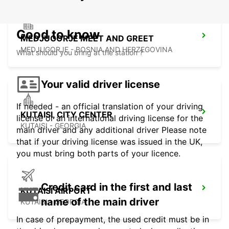
Good to know
MEDJUGORJE MEET AND GREET
MEDJUGORJE - BOSNIA AND HERZEGOVINA
What should you bring at the station ?
Your valid driver license
If needed - an official translation of your driving
KUTAISI, CITY CENTER
license or an international driving license for the
KUTAISI - GEORGIA
main driver and any additional driver Please note
that if your driving license was issued in the UK,
you must bring both parts of your licence.
Credit card in the first and last
KUTAISI AIRPORT
name of the main driver
KUTAISI - GEORGIA
In case of prepayment, the used credit must be in