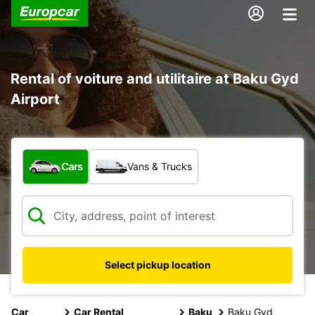
Rental of voiture and utilitaire at Baku Gyd
Airport
What type of vehicle?
Cars
Vans & Trucks
Select pickup location
Car
Car Rental
Baku
Baku Gyd