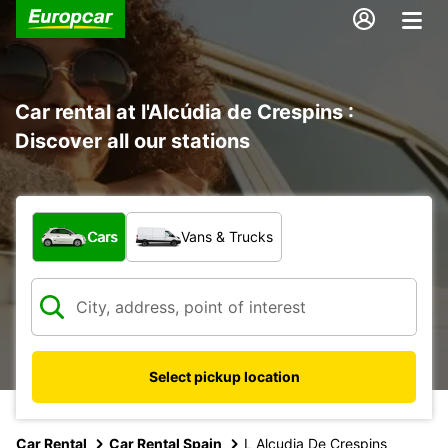
Car rental at l'Alcúdia de Crespins :
Discover all our stations
What type of vehicle?
Cars
Vans & Trucks
Select pickup location
Car Rental
Car Rental Spain
L Alcudia De Crespins