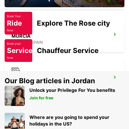
Book Your
Ride
Explore The Rose city
Now
MURCIA
MURCIA - SPAIN
Book your
Service
Chauffeur Service
Now
CASTELLON MAIN STATION
Our Blog articles in Jordan
CASTELLON - SPAIN
Unlock your Privilege For You benefits
Join for free
Where are you going to spend your
holidays in the US?